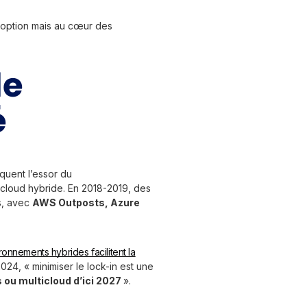
option mais au cœur des
de
é
quent l’essor du
e cloud hybride. En 2018-2019, des
es, avec
AWS Outposts, Azure
onnements hybrides facilitent la
24, « minimiser le lock-in est une
ou multicloud d’ici 2027
».