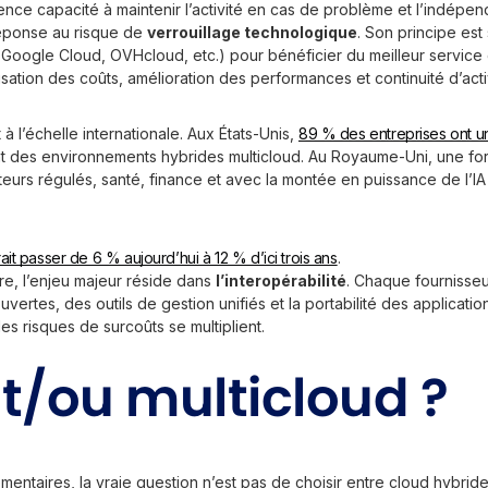
lience capacité à maintenir l’activité en cas de problème et l’indép
éponse au risque de
verrouillage technologique
. Son principe est 
 Google Cloud, OVHcloud, etc.) pour bénéficier du meilleur servic
misation des coûts, amélioration des performances et continuité d’act
à l’échelle internationale. Aux États-Unis,
89 % des entreprises ont un
t des environnements hybrides multicloud. Au Royaume-Uni, une fort
eurs régulés, santé, finance et avec la montée en puissance de l’IA
ait passer de 6 % aujourd’hui à 12 % d’ici trois ans
.
re, l’enjeu majeur réside dans
l’interopérabilité
. Chaque fournisseur
vertes, des outils de gestion unifiés et la portabilité des applicati
les risques de surcoûts se multiplient.
t/ou multicloud ?
ntaires, la vraie question n’est pas de choisir entre cloud hybride