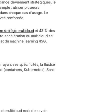
endance deviennent stratégiques, le
simple : utiliser plusieurs
e dans chaque cas d’usage. Le
ivité renforcée.
e stratégie multicloud
et 43 % des
e accélération du multicloud se
 et du machine learning (ISG,
 ayant ses spécificités, la fluidité
ons (containers, Kubernetes). Sans
 et multicloud mais de savoir