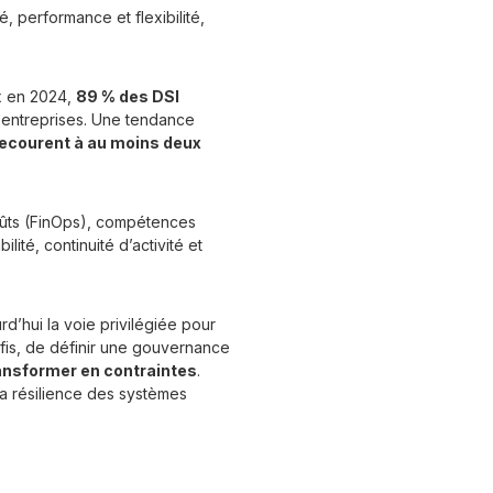
é, performance et flexibilité,
ix en 2024,
89 % des DSI
s entreprises. Une tendance
 recourent à au moins deux
coûts (FinOps), compétences
ilité, continuité d’activité et
rd’hui la voie privilégiée pour
éfis, de définir une gouvernance
ransformer en contraintes
.
 la résilience des systèmes