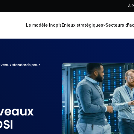
À 
age
Le modèle Inop’s
Enjeux stratégiques
Secteurs d'ac
ouveaux standards pour
uveaux
DSI