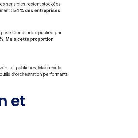
nées sensibles restent stockées
ement :
54 % des entreprises
terprise Cloud Index publiée par
 %
.
Mais cette proportion
ivées et publiques. Maintenir la
utils d’orchestration performants
n et