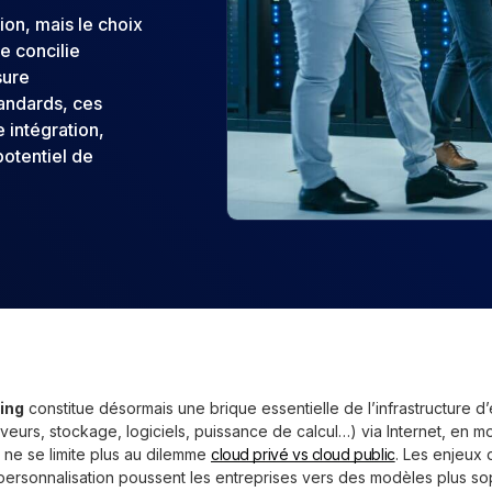
ion, mais le choix
de concilie
sure
andards, ces
 intégration,
otentiel de
ing
constitue désormais une brique essentielle de l’infrastructure d’
eurs, stockage, logiciels, puissance de calcul…) via Internet, en m
 ne se limite plus au dilemme
cloud privé vs cloud public
. Les enjeux 
ersonnalisation poussent les entreprises vers des modèles plus sop