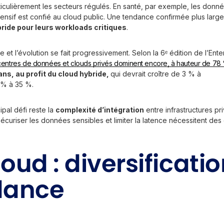
articulièrement les secteurs régulés. En santé, par exemple, les don
ntensif est confié au cloud public. Une tendance confirmée plus larg
bride pour leurs workloads critiques
.
e et l’évolution se fait progressivement. Selon la 6ᵉ édition de l’En
centres de données et clouds privés dominent encore, à hauteur de 78
 ans, au profit du cloud hybride,
qui devrait croître de 3 % à
 % à 35 %.
ipal défi reste la
complexité d’intégration
entre infrastructures pr
uriser les données sensibles et limiter la latence nécessitent des o
oud : diversificatio
dance