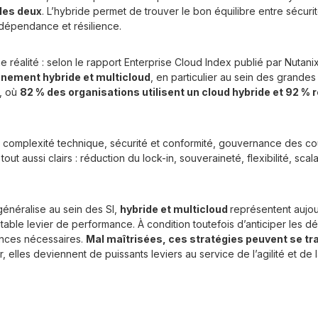
les deux
. L’hybride permet de trouver le bon équilibre entre sécurit
indépendance et résilience.
 réalité : selon le rapport Enterprise Cloud Index publié par Nutan
onnement hybride et multicloud
, en particulier au sein des grande
, où
82 % des organisations utilisent un cloud hybride et 92 %
 : complexité technique, sécurité et conformité, gouvernance des 
ut aussi clairs : réduction du lock-in, souveraineté, flexibilité, scalab
généralise au sein des SI,
hybride et multicloud
représentent aujou
table levier de performance. À condition toutefois d’anticiper les d
ences nécessaires.
Mal maîtrisées, ces stratégies peuvent se t
, elles deviennent de puissants leviers au service de l’agilité et de