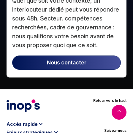
Quel que soit votre contexte, un
interlocuteur dédié peut vous répondre
sous 48h. Secteur, compétences
recherchées, cadre de gouvernance :
nous qualifions votre besoin avant de
vous proposer quoi que ce soit.
Nous contacter
Retour vers le haut
Accès rapide
Suivez-nous
Enjeux stratégiques
Le modèle Inop’s