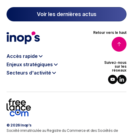
Voir les dernières actus
Retour vers le haut
Accès rapide
Suivez-nous
Enjeux stratégiques
Le modèle Inop’s
sur les
réseaux
Secteurs d'activité
Data & Intelligence Artificielle
Qui sommes-nous ?
Banque, Finance & Assurance
Cloud
Notre gouvernance
Énergie & Environnement
Cybersécurité
Nos engagements RSE
Télécoms & Médias
Digital Software Engineering
Le programme partenaires
Luxe & Retail
Agilité
Intelligence de la donnée
Industries & Healthcare
Industrie 4.0
Contact
© 2026 Inop’s
Secteur public
Sustainable IT
Société immatriculée au Registre du Commerce et des Sociétés de