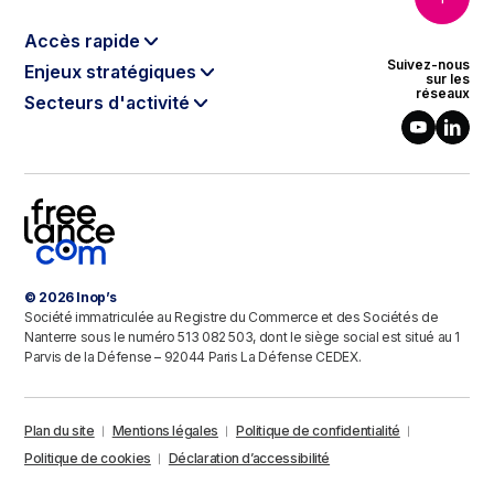
Accès rapide
Suivez-nous
Enjeux stratégiques
Le modèle Inop’s
sur les
réseaux
Secteurs d'activité
Data & Intelligence Artificielle
Qui sommes-nous ?
Banque, Finance & Assurance
Cloud
Notre gouvernance
Énergie & Environnement
Cybersécurité
Nos engagements RSE
Télécoms & Médias
Digital Software Engineering
Le programme partenaires
Luxe & Retail
Agilité
Intelligence de la donnée
Industries & Healthcare
Industrie 4.0
Contact
© 2026 Inop’s
Secteur public
Sustainable IT
Société immatriculée au Registre du Commerce et des Sociétés de
Défense
Nanterre sous le numéro 513 082 503, dont le siège social est situé au 1
Parvis de la Défense – 92044 Paris La Défense CEDEX.
Transports & Logistique
Immobilier & Construction
Plan du site
Mentions légales
Politique de confidentialité
Politique de cookies
Déclaration d’accessibilité