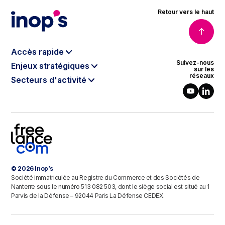
Retour vers le haut
Accès rapide
Suivez-nous
Enjeux stratégiques
Le modèle Inop’s
sur les
réseaux
Secteurs d'activité
Data & Intelligence Artificielle
Qui sommes-nous ?
Banque, Finance & Assurance
Cloud
Notre gouvernance
Énergie & Environnement
Cybersécurité
Nos engagements RSE
Télécoms & Médias
Digital Software Engineering
Le programme partenaires
Luxe & Retail
Agilité
Intelligence de la donnée
Industries & Healthcare
Industrie 4.0
Contact
© 2026 Inop’s
Secteur public
Sustainable IT
Société immatriculée au Registre du Commerce et des Sociétés de
Défense
Nanterre sous le numéro 513 082 503, dont le siège social est situé au 1
Parvis de la Défense – 92044 Paris La Défense CEDEX.
Transports & Logistique
Immobilier & Construction