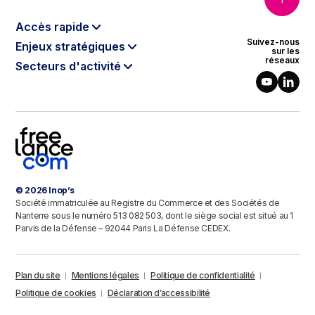
Accès rapide
Suivez-nous
Enjeux stratégiques
Le modèle Inop’s
sur les
réseaux
Secteurs d'activité
Data & Intelligence Artificielle
Qui sommes-nous ?
Banque, Finance & Assurance
Cloud
Notre gouvernance
Énergie & Environnement
Cybersécurité
Nos engagements RSE
Télécoms & Médias
Digital Software Engineering
Le programme partenaires
Luxe & Retail
Agilité
Intelligence de la donnée
Industries & Healthcare
Industrie 4.0
Contact
© 2026 Inop’s
Secteur public
Sustainable IT
Société immatriculée au Registre du Commerce et des Sociétés de
Défense
Nanterre sous le numéro 513 082 503, dont le siège social est situé au 1
Parvis de la Défense – 92044 Paris La Défense CEDEX.
Transports & Logistique
Immobilier & Construction
Plan du site
Mentions légales
Politique de confidentialité
Politique de cookies
Déclaration d’accessibilité