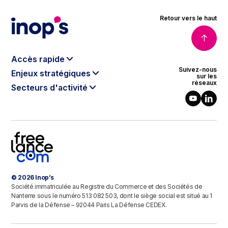
Retour vers le haut
Accès rapide
Suivez-nous
Enjeux stratégiques
Le modèle Inop’s
sur les
réseaux
Secteurs d'activité
Data & Intelligence Artificielle
Qui sommes-nous ?
Banque, Finance & Assurance
Cloud
Notre gouvernance
Énergie & Environnement
Cybersécurité
Nos engagements RSE
Télécoms & Médias
Digital Software Engineering
Le programme partenaires
Luxe & Retail
Agilité
Intelligence de la donnée
Industries & Healthcare
Industrie 4.0
Contact
© 2026 Inop’s
Secteur public
Sustainable IT
Société immatriculée au Registre du Commerce et des Sociétés de
Défense
Nanterre sous le numéro 513 082 503, dont le siège social est situé au 1
Parvis de la Défense – 92044 Paris La Défense CEDEX.
Transports & Logistique
Immobilier & Construction