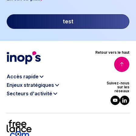
test
Retour vers le haut
Accès rapide
Suivez-nous
Enjeux stratégiques
Le modèle Inop’s
sur les
réseaux
Secteurs d'activité
Data & Intelligence Artificielle
Qui sommes-nous ?
Banque, Finance & Assurance
Cloud
Notre gouvernance
Énergie & Environnement
Cybersécurité
Nos engagements RSE
Télécoms & Médias
Digital Software Engineering
Le programme partenaires
Luxe & Retail
Agilité
Intelligence de la donnée